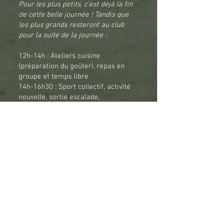
Pour les plus petits, c'est déjà la fin
de cette belle journée ! Tandis que
les plus grands resteront au club
pour la suite de la journée :
12h-14h : Ateliers cuisine
(préparation du goûter), repas en
groupe et temps libre
14h-16h30 : Sport collectif, activité
nouvelle, sortie escalade,
olympiades, tournoi de tennis… Le
programme sera différent chaque
jour !
16h30-17h : Séance de récupération,
bilan de fin de journée et goûter.
Votre inscription sera validée par
ajout au groupe WhatsApp du camp.
Inscription