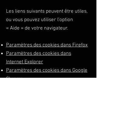
Les liens suivants peuvent être utiles,
ou vous pouvez utiliser l'option
«
Aide
»
de votre navigateur.
Paramètres des cookies dans Firefox
Paramètres des cookies dans
Internet Explorer
Paramètres des cookies dans Google
Chrome
Paramètres des cookies dans Safari
(OS X)
Paramètres des cookies dans Safari
(iOS)
Paramètres des cookies dans
Android