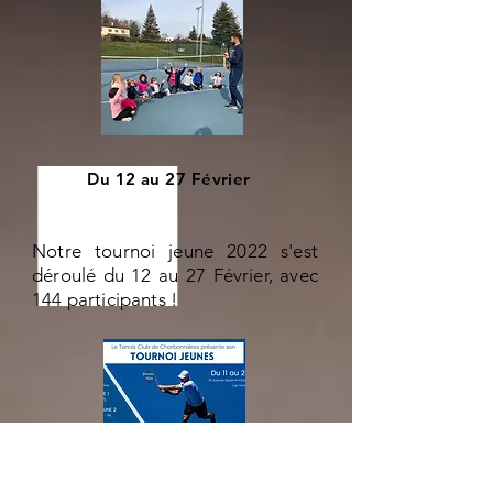
Du 12 au 27 Février
Notre tournoi jeune 2022 s'est
déroulé du 12 au 27 Février, avec
144 participants !