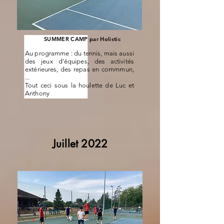
SUMMER CAMP par Holistic
Au programme : du tennis, mais aussi
des jeux d'équipes, des activités
extérieures, des repas en commmun,
...
Tout ceci sous la houlette de Luc et
Anthony
Juillet 2022