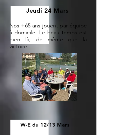
Jeudi 24 Mars
Nos +65 ans jouent par équipe
à domicile. Le beau temps est
bien là, de même que la
victoire.
W-E du 12/13 Mars