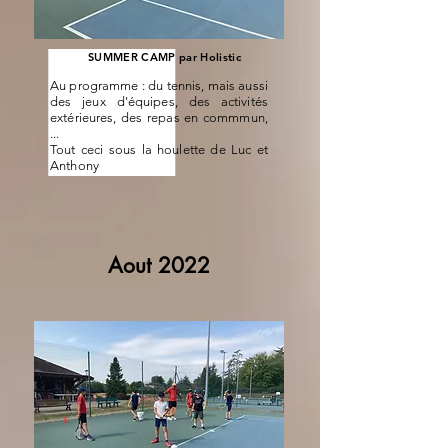
SUMMER CAMP par Holistic
Au programme : du tennis, mais aussi
des jeux d'équipes, des activités
extérieures, des repas en commmun,
...
Tout ceci sous la houlette de Luc et
Anthony
Aout 2022