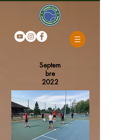
Septem
bre
2022