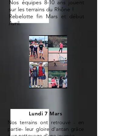
Nos équipes 8-10 ans jouent
sur les terrains du Rhône !
Rebelotte fin Mars et début
Avril.
Lundi 7 Mars
Nos terrains ont retrouvé - en
partie- leur gloire d'antan grâce
à un nettoyage d'une journée.