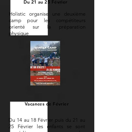
Du 21 au 25 Février
Holistic organise une deuxième
camp pour les compétiteurs
orienté sur la préparation
physique
Vacances de Février
Du 14 au 18 Février puis du 21 au
25 Février les enfants se sont