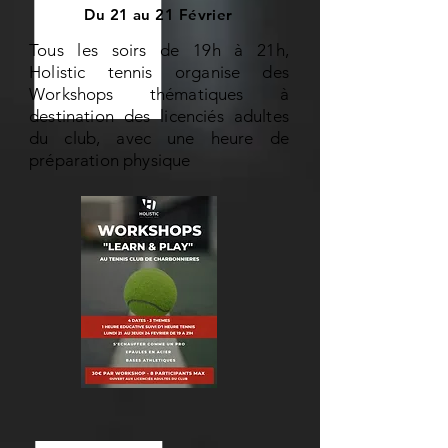
Du 21 au 21 Février
Tous les soirs de 19h à 21h,
Holistic tennis organise des
Workshops thématiques à
destination des licenciés adultes
du club, avec une heure de
préparation physique